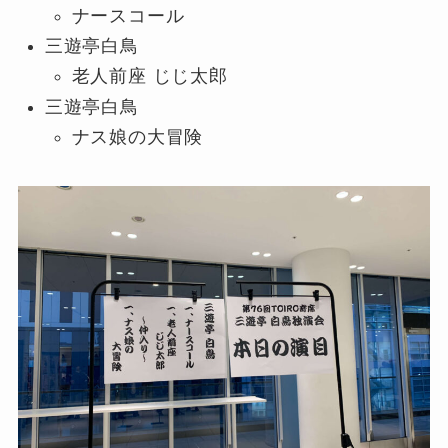
ナースコール
三遊亭白鳥
老人前座 じじ太郎
三遊亭白鳥
ナス娘の大冒険