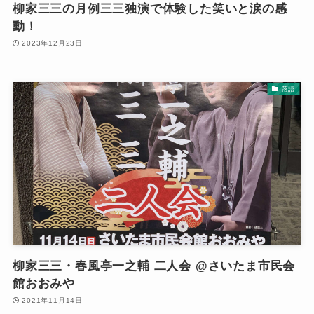
柳家三三の月例三三独演で体験した笑いと涙の感
動！
2023年12月23日
落語
柳家三三・春風亭一之輔 二人会 @さいたま市民会
館おおみや
2021年11月14日