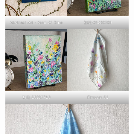
Abstract Art - Kind Of Blue
初花-20230709
初花-20230710
Flowers 01