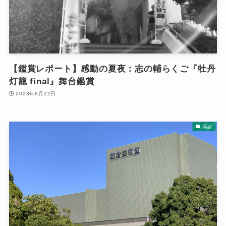
【鑑賞レポート】感動の夏夜：志の輔らくご『牡丹
灯籠 final』舞台鑑賞
2023年8月22日
落語