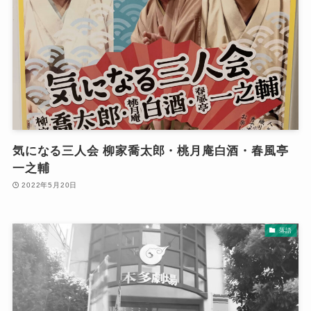
気になる三人会 柳家喬太郎・桃月庵白酒・春風亭
一之輔
2022年5月20日
落語