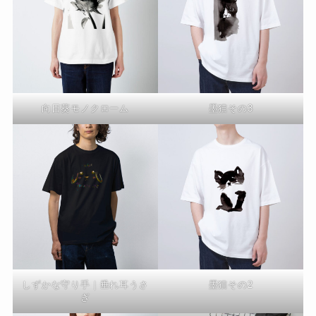
向日葵モノクローム
墨猫その3
しずかな守り手｜垂れ耳うさ
墨猫その2
ぎ