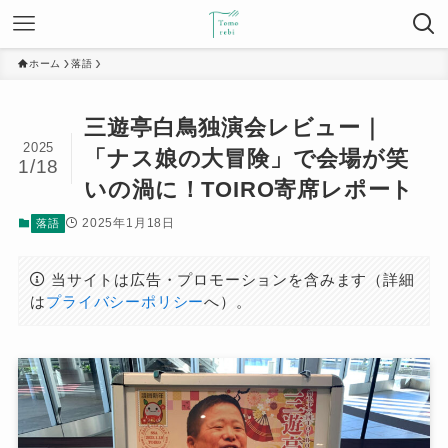
ホーム
落語
三遊亭白鳥独演会レビュー｜
2025
「ナス娘の大冒険」で会場が笑
1/18
いの渦に！TOIRO寄席レポート
2025年1月18日
落語
当サイトは広告・プロモーションを含みます（詳細
は
プライバシーポリシー
へ）。