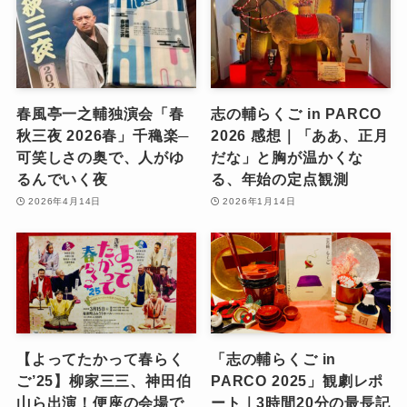
春風亭一之輔独演会「春
志の輔らくご in PARCO
秋三夜 2026春」千穐楽─
2026 感想｜「ああ、正月
可笑しさの奥で、人がゆ
だな」と胸が温かくな
るんでいく夜
る、年始の定点観測
2026年4月14日
2026年1月14日
【よってたかって春らく
「志の輔らくご in
ご’25】柳家三三、神田伯
PARCO 2025」観劇レポ
山ら出演！便座の会場で
ート｜3時間20分の最長記