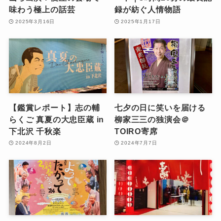
味わう極上の話芸
録が紡ぐ人情物語
2025年3月16日
2025年1月17日
【鑑賞レポート】志の輔
七夕の日に笑いを届ける
らくご 真夏の大忠臣蔵 in
柳家三三の独演会＠
下北沢 千秋楽
TOIRO寄席
2024年8月2日
2024年7月7日