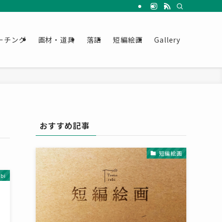
ーチング
画材・道具
落語
短編絵画
Gallery
おすすめ記事
短編絵画
bi