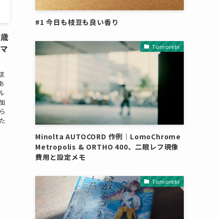
#1 今日も枝豆も良い香り
千歳
Tomorebi
サマ
ま
あ
ル
加
ら
た
Minolta AUTOCORD 作例｜LomoChrome
Metropolis & ORTHO 400、二眼レフ現像
費用と設定メモ
Tomorebi