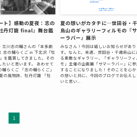
ート】感動の夏夜：志の
夏の想いがカタチに─世田谷・
丹灯籠 final』舞台鑑
烏山のギャラリーフィルモの『
ーラバー』展示
・立川志の輔さんの「本多劇
みなさん！今回は嬉しいお知らせがあり
 志の輔らくご in 下北沢『牡
す。なんと、来週、世田谷・千歳烏山に
al』」を鑑賞してきました。その
る素敵なギャラリー、「ギャラリーフィ
したいと思います。 あわせて
モ」主催の企画展「サマーラバー」に参
の輔らくご 「志の輔らくご」
することになりました！そのことを心か
 夏の風物詩、牡丹灯籠 「牡
の想いと共に、今回のブログでお伝えし
いと思い...
1