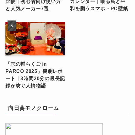
比較｜初心者向け使い方
カレンダー｜眠る鳥と平
と人気メーカー7選
和を願うスマホ・PC壁紙
「志の輔らくご in
PARCO 2025」観劇レポ
ート｜3時間20分の最長記
録が紡ぐ人情物語
向日葵モノクローム