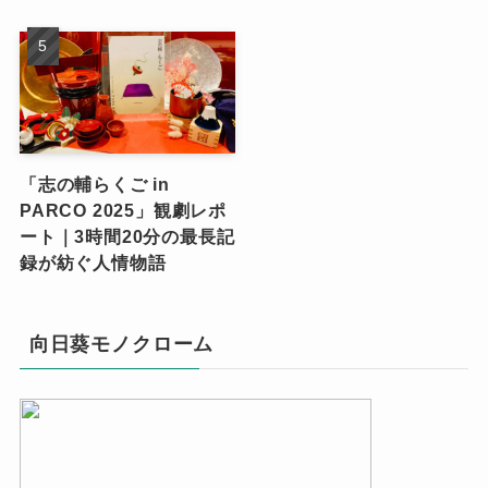
「志の輔らくご in
PARCO 2025」観劇レポ
ート｜3時間20分の最長記
録が紡ぐ人情物語
向日葵モノクローム