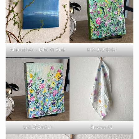
Abstract Art - Kind Of Blue
初花-20230709
初花-20230710
Flowers 01