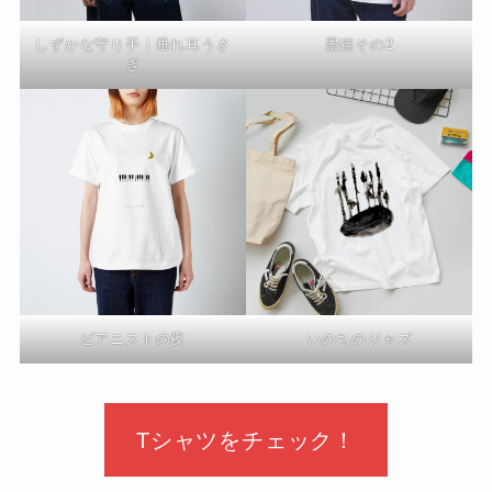
しずかな守り手｜垂れ耳うさ
墨猫その2
ぎ
ピアニストの夜
いのちのジャズ
Tシャツをチェック！