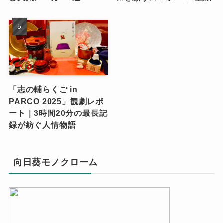
「志の輔らくご in
PARCO 2025」観劇レポ
ート｜3時間20分の最長記
録が紡ぐ人情物語
向日葵モノクローム