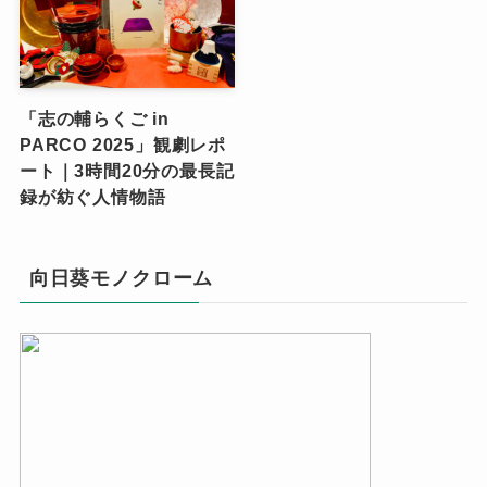
「志の輔らくご in
PARCO 2025」観劇レポ
ート｜3時間20分の最長記
録が紡ぐ人情物語
向日葵モノクローム