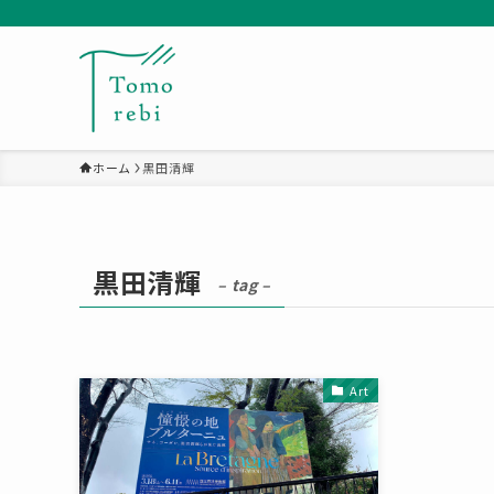
ホーム
黒田清輝
黒田清輝
– tag –
Art