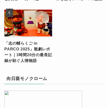
「志の輔らくご in
PARCO 2025」観劇レポ
ート｜3時間20分の最長記
録が紡ぐ人情物語
向日葵モノクローム