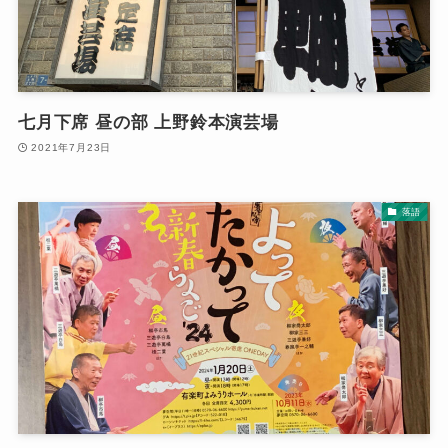
七月下席 昼の部 上野鈴本演芸場
2021年7月23日
落語