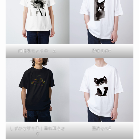
向日葵モノクローム
墨猫その3
しずかな守り手｜垂れ耳うさ
墨猫その2
ぎ