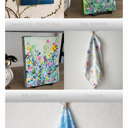
Abstract Art - Kind Of Blue
初花-20230709
初花-20230710
Flowers 01