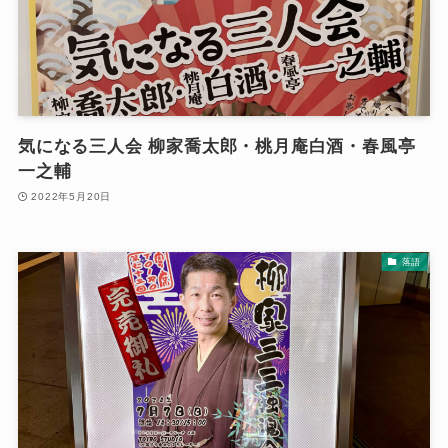
気になる三人会 柳家喬太郎・桃月庵白酒・春風亭
一之輔
2022年5月20日
落語