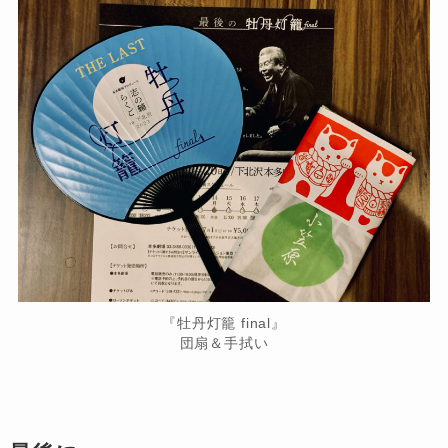
『牡丹灯籠 final』
団扇＆手拭い