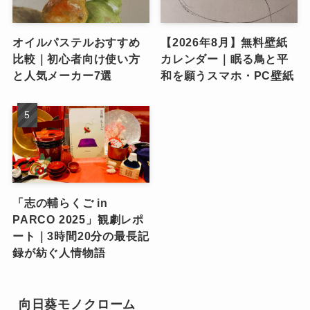
オイルパステルおすすめ
【2026年8月】無料壁紙
比較｜初心者向け使い方
カレンダー｜眠る鳥と平
と人気メーカー7選
和を願うスマホ・PC壁紙
「志の輔らくご in
PARCO 2025」観劇レポ
ート｜3時間20分の最長記
録が紡ぐ人情物語
向日葵モノクローム