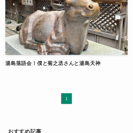
湯島落語会！僕と菊之丞さんと湯島天神
1
おすすめ記事