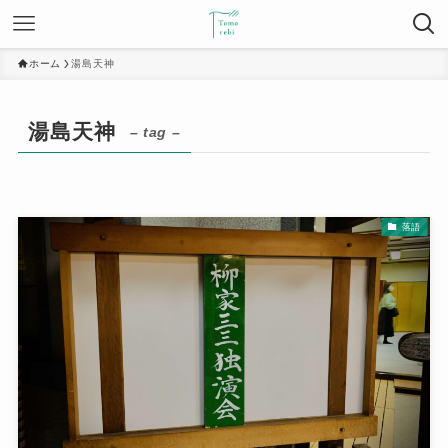
ホーム
湯島天神
湯島天神
– tag –
落語