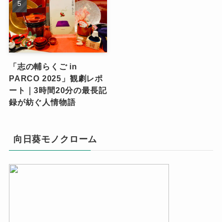
「志の輔らくご in
PARCO 2025」観劇レポ
ート｜3時間20分の最長記
録が紡ぐ人情物語
向日葵モノクローム