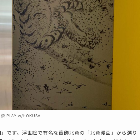
 PLAY w/HOKUSA
USAI」です。浮世絵で有名な葛飾北斎の「北斎漫画」から選り