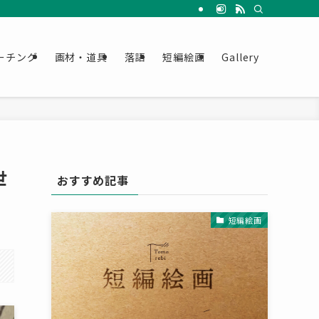
ーチング
画材・道具
落語
短編絵画
Gallery
世
おすすめ記事
短編絵画